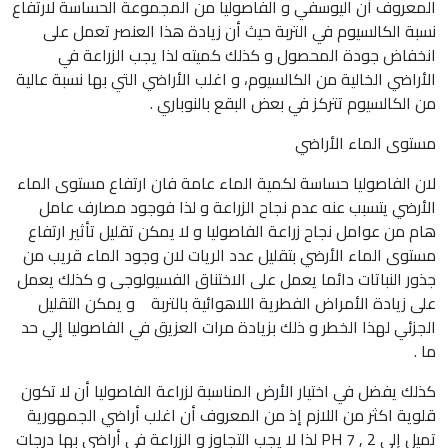
المعروف أن اليوسفي و الفاصوليا من المجموعة الحساسة لارتفاع
نسبة الكالسيوم في التربة حيث أن زيادة هذا العنصر تعمل على
انخفاض جودة المحصول و كذلك كميته لذا يجب الزراعة في
الأراضي الخالية من الكالسيوم، و اغلب الأراضي التي بها نسبة عالية
من الكالسيوم تتركز في بعض البقع بالنوباري .
مستوى الماء الأراضي
لان الفاصوليا حساسة لكمية الماء عامة فان ارتفاع مستوى الماء
الأرضي يتسبب عنه عدم نجاح الزراعة و لذا فوجود مصارف عامل
هام من عوامل نجاح زراعة الفاصوليا و لا يمكن تقليل تأثير ارتفاع
مستوى الماء الأرضي بتقليل عدد الريات لان وجود الماء قريب من
جذور النباتات دائما يعمل على الاختناق الفسيولوجى و كذلك يعمل
على زيادة الأمراض الفطرية اللاهوائية بالتربة و يمكن التقليل
الجزئي لهذا الخطر و ذلك بزيادة مرات العزيق في الفاصوليا إلي حد
ما .
كذلك يفضل في اختيار الأرض المناسبة لزراعة الفاصوليا أن لا تكون
قلوية اكثر من اللازم إذ من المعروف أن اغلب أراضي الجمهورية
تميل إلي 2 , 7 PH لذا لا يجب التجاوز و الزراعة في أراضي بها درجات