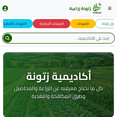
زتونة زراعية
 زتونة
المبيدات
المبيدات الحشرية
المبيدات الفطرية
أكاديمية زتونة
كل ما تحتاج معرفته عن الزراعة والمحاصيل
وطرق المكافحة والتغذية