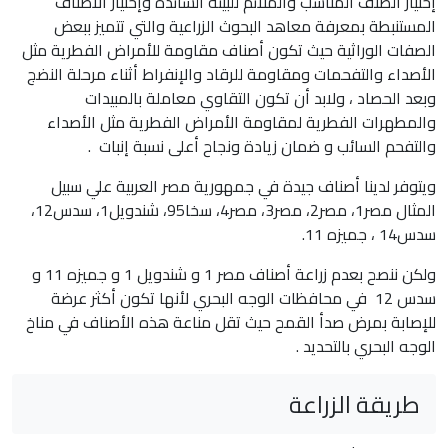
إختيار الصنف المناسب والملائم للبيئة السائدة وإختيار الاصناف
المستنبطة بمعرفة معاهد البحوث الزراعية والتي تتميز ببعض
الصفات الوراثية حيث تكون أصناف مقاومة للأمراض الفطرية مثل
الأصداء والتفحمات ومقاومة للرقاد والإنفراط أثناء مرحلة النضج
وبعد الحصاد ، ولابد أن تكون التقاوي معاملة بالمبيدات
والمطهرات الفطرية لمقاومة الأمراض الفطرية مثل الأصداء
والتفحم السائب و ضمان زيادة ونجاح أعلى نسبة إنبات .
ويتوفر لدينا أصناف جيدة في جمهورية مصر العربية علي سبيل
المثال مصر1، مصر2، مصر3، مصر4، سخا95، شندويل1، سدس12،
سدس14 ، جميزه 11.
ولكن ننصح بعدم زراعة أصناف مصر 1 و شندويل 1 و جميزه 11 و
سدس 12 في محافظات الوجه البحري لأنها تكون أكثر عرضة
للإصابة بمرض صدأ القمح حيث تقل مناعة هذه الأصناف في مناخ
الوجه البحري بالتحديد .
طريقة الزراعة