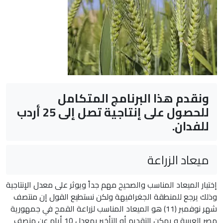
ونقدم هذا البرنامج المتكامل
للحصول على إنتاجية تصل إلى 25 أردب
للفدان.
ميعاد الزراعة
إختيار الميعاد المناسب والصحيح مهم جداً ويوثر على معدل الإنتاجية
وذلك يرجع للمنطقة الجغرافيهة ولكن نستطيع القول إن منتصف
شهر نوفمبر (11) هو الميعاد المناسب لزراعة القمح في جمهورية
مصر العربية و يمكن التقديم أو التأخير بمعدل 10 أيام عن منصف