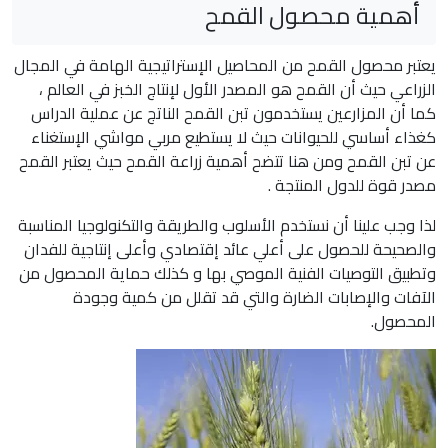
أهمية محصول القمح
يعتبر محصول القمح من المحاصيل الإستراتيجية الهامة في المجال
الزراعي حيث أن القمح هو المصدر الأول لإنتاج الخبز في العالم ،
كما أن المزارعين يستخدمون تبن القمح الناتج عن عملية الدراس
كغذاء أساسي للحيوانات حيث لا يستطيع مربي مواشي الإستغناء
عن تبن القمح ومن هنا تتضح أهمية زراعة القمح حيث يعتبر القمح
مصدر قوة للدول المنتجة .
لذا وجب علينا أن نستخدم الأسلوب والطريقة والتكنولوجيا المناسبة
والصحيحة للحصول على أعلي عائد إقتصادي وأعلى إنتاجية للفدان
وتطبيق التوصيات الفنية الموصي بها و كذلك حماية المحصول من
الآفات والإصابات الضارة والتي قد تقلل من كمية وجودة
المحصول.