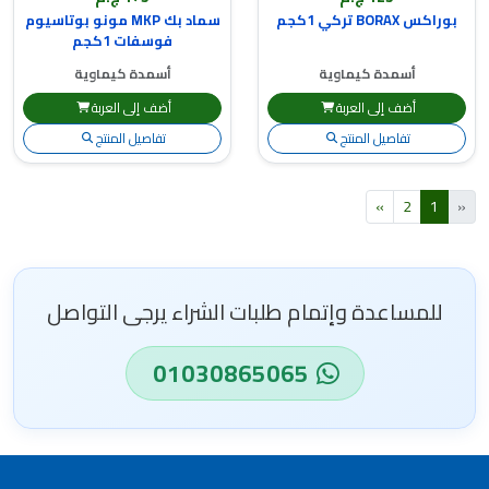
بوراكس BORAX تركي 1كجم
سماد بك MKP مونو بوتاسيوم
فوسفات 1كجم
أسمدة كيماوية
أسمدة كيماوية
أضف إلى العربة
أضف إلى العربة
تفاصيل المنتج
تفاصيل المنتج
»
2
1
«
للمساعدة وإتمام طلبات الشراء يرجى التواصل
01030865065