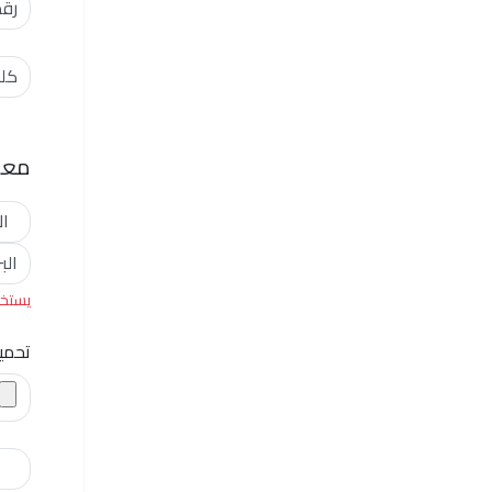
رق
كلم
معل
ال
الب
يستخد
تحمي