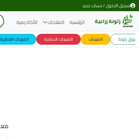
تسجيل الدخول / حساب جديد
زتونة زراعية
الرئيسية
المنتجات
الأكاديمية
وق زتونة
المبيدات
المبيدات الحشرية
المبيدات الفطرية
معل